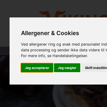
Allergener & Cookies
Ved allergener ring og snak med personalet inde
data processing og sender ikke data videre til t
Forsiden
For mere info, se Handelsbetingelser.
Jeg accepterer
Jeg nægter
Skift indstill