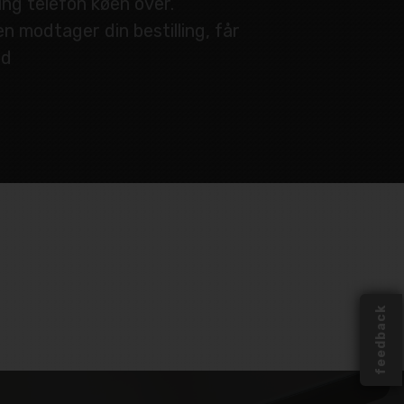
ing telefon køen over.
n modtager din bestilling, får
ed
feedback