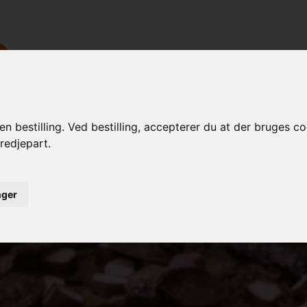
n bestilling. Ved bestilling, accepterer du at der bruges c
redjepart.
Bestil Online
Restaurant info
|
|
|
inger