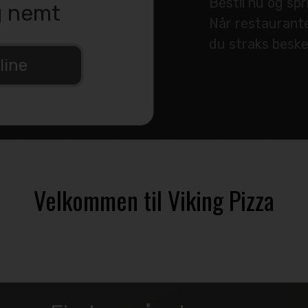
Bestil nu og spr
g nemt
Når restaurante
du straks besk
line
Velkommen til Viking Pizza